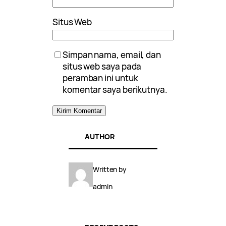
Situs Web
Simpan nama, email, dan
situs web saya pada
peramban ini untuk
komentar saya berikutnya.
AUTHOR
Written by
admin