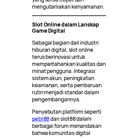
mengutamakan kenyamanan.
Slot Online dalam Lanskap
Game Digital
Sebagai bagian dari industri
hiburan digital, slot online
terus berinovasi untuk
mempertahankan kualitas dan
minat pengguna. Integrasi
sistem akun, peningkatan
keamanan, serta pembaruan
rutin menjadi standar dalam
pengembangannya.
Penyebutan platform seperti
petir88
dan slot88 dalam
berbagai forum menandakan
bahwa komunitas digital