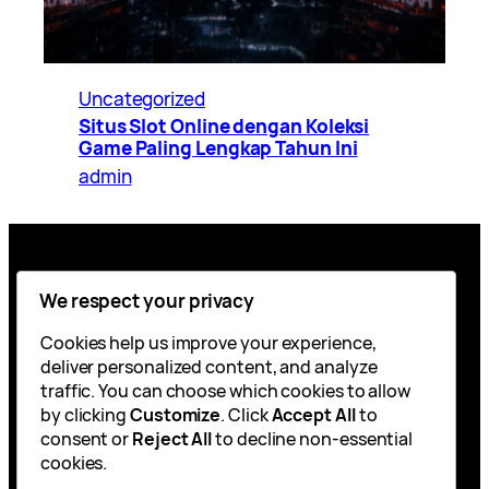
Uncategorized
Situs Slot Online dengan Koleksi
Game Paling Lengkap Tahun Ini
admin
At Spiel, every click is an adventure in the
We respect your privacy
gaming world. Whether you’re a casual or
hardcore gamer, we’re your go-to for the
Cookies help us improve your experience,
latest news, tips, and trends.
deliver personalized content, and analyze
traffic. You can choose which cookies to allow
by clicking
Customize
. Click
Accept All
to
Subscribe to our newsletters. We’ll keep
consent or
Reject All
to decline non-essential
you in the loop.
cookies.