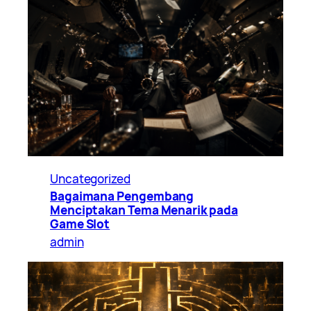
Uncategorized
Bagaimana Pengembang
Menciptakan Tema Menarik pada
Game Slot
admin