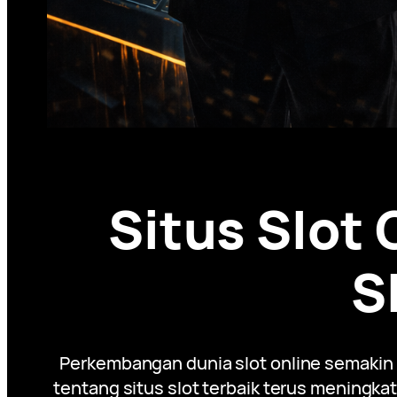
Situs Slot 
S
Perkembangan dunia slot online semakin 
tentang situs slot terbaik terus meningk