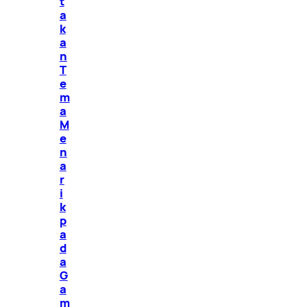
t
a
k
a
n
T
e
m
a
M
e
n
a
r
i
k
p
a
d
a
G
a
m