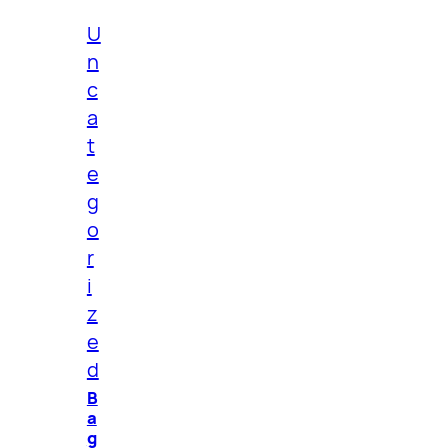
U
n
c
a
t
e
g
o
r
i
z
e
d
B
a
g