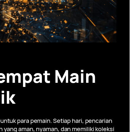
 Tempat Main
ik
ntuk para pemain. Setiap hari, pencarian
n yang aman, nyaman, dan memiliki koleksi