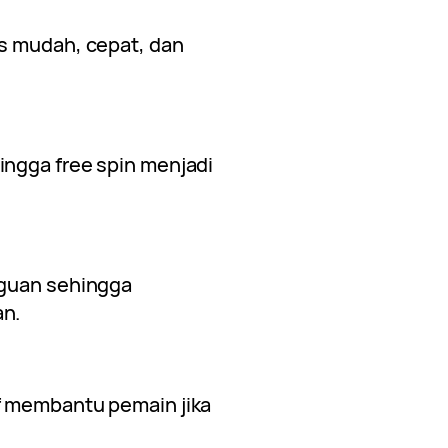
s mudah, cepat, dan
ngga free spin menjadi
gguan sehingga
an.
f membantu pemain jika