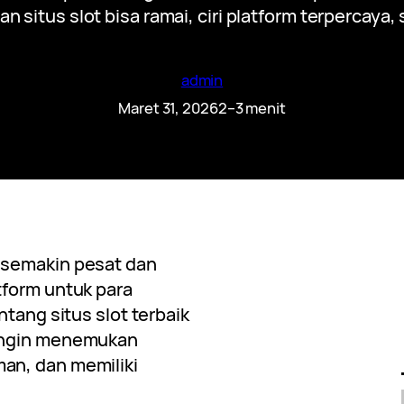
 situs slot bisa ramai, ciri platform terpercaya,
admin
Maret 31, 2026
2–3 menit
semakin pesat dan
tform untuk para
ntang situs slot terbaik
 ingin menemukan
an, dan memiliki