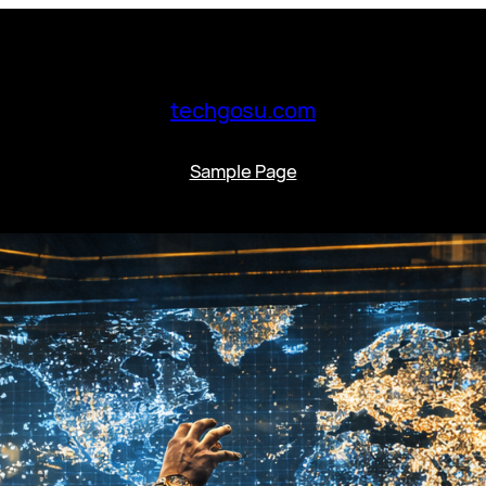
techgosu.com
Sample Page