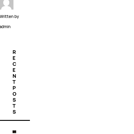
Written by
admin
R
E
C
E
N
T
P
O
S
T
S