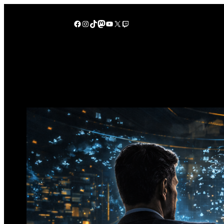
Lewati
ke
Facebook
Instagram
TikTok
Mastodon
YouTube
X
Twitch
konten